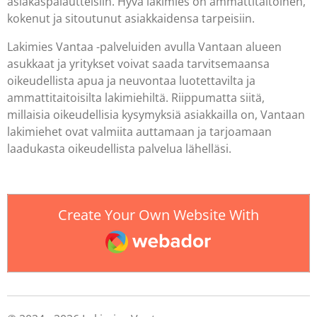
asiakaspalautteisiin. Hyvä lakimies on ammattitaitoinen,
kokenut ja sitoutunut asiakkaidensa tarpeisiin.
Lakimies Vantaa -palveluiden avulla Vantaan alueen
asukkaat ja yritykset voivat saada tarvitsemaansa
oikeudellista apua ja neuvontaa luotettavilta ja
ammattitaitoisilta lakimiehiltä. Riippumatta siitä,
millaisia oikeudellisia kysymyksiä asiakkailla on, Vantaan
lakimiehet ovat valmiita auttamaan ja tarjoamaan
laadukasta oikeudellista palvelua lähelläsi.
Create Your Own Website With
Webador