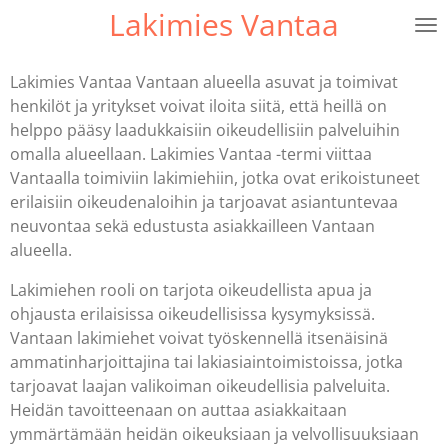
Lakimies Vantaa
Skip
to
main
Lakimies Vantaa Vantaan alueella asuvat ja toimivat
content
henkilöt ja yritykset voivat iloita siitä, että heillä on
helppo pääsy laadukkaisiin oikeudellisiin palveluihin
omalla alueellaan. Lakimies Vantaa -termi viittaa
Vantaalla toimiviin lakimiehiin, jotka ovat erikoistuneet
erilaisiin oikeudenaloihin ja tarjoavat asiantuntevaa
neuvontaa sekä edustusta asiakkailleen Vantaan
alueella.
Lakimiehen rooli on tarjota oikeudellista apua ja
ohjausta erilaisissa oikeudellisissa kysymyksissä.
Vantaan lakimiehet voivat työskennellä itsenäisinä
ammatinharjoittajina tai lakiasiaintoimistoissa, jotka
tarjoavat laajan valikoiman oikeudellisia palveluita.
Heidän tavoitteenaan on auttaa asiakkaitaan
ymmärtämään heidän oikeuksiaan ja velvollisuuksiaan