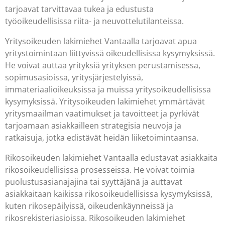
tarjoavat tarvittavaa tukea ja edustusta
työoikeudellisissa riita- ja neuvottelutilanteissa.
Yritysoikeuden lakimiehet Vantaalla tarjoavat apua
yritystoimintaan liittyvissä oikeudellisissa kysymyksissä.
He voivat auttaa yrityksiä yrityksen perustamisessa,
sopimusasioissa, yritysjärjestelyissä,
immateriaalioikeuksissa ja muissa yritysoikeudellisissa
kysymyksissä. Yritysoikeuden lakimiehet ymmärtävät
yritysmaailman vaatimukset ja tavoitteet ja pyrkivät
tarjoamaan asiakkailleen strategisia neuvoja ja
ratkaisuja, jotka edistävät heidän liiketoimintaansa.
Rikosoikeuden lakimiehet Vantaalla edustavat asiakkaita
rikosoikeudellisissa prosesseissa. He voivat toimia
puolustusasianajajina tai syyttäjänä ja auttavat
asiakkaitaan kaikissa rikosoikeudellisissa kysymyksissä,
kuten rikosepäilyissä, oikeudenkäynneissä ja
rikosrekisteriasioissa. Rikosoikeuden lakimiehet