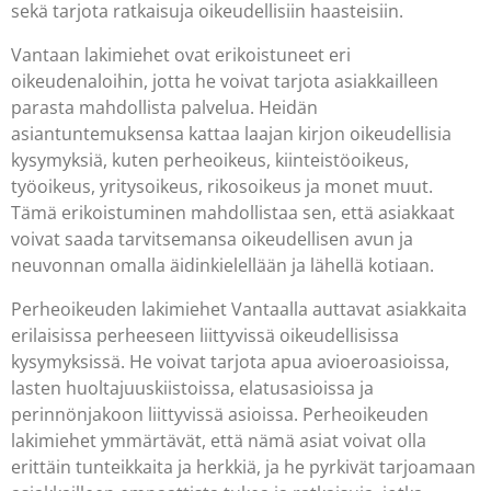
sekä tarjota ratkaisuja oikeudellisiin haasteisiin.
Vantaan lakimiehet ovat erikoistuneet eri
oikeudenaloihin, jotta he voivat tarjota asiakkailleen
parasta mahdollista palvelua. Heidän
asiantuntemuksensa kattaa laajan kirjon oikeudellisia
kysymyksiä, kuten perheoikeus, kiinteistöoikeus,
työoikeus, yritysoikeus, rikosoikeus ja monet muut.
Tämä erikoistuminen mahdollistaa sen, että asiakkaat
voivat saada tarvitsemansa oikeudellisen avun ja
neuvonnan omalla äidinkielellään ja lähellä kotiaan.
Perheoikeuden lakimiehet Vantaalla auttavat asiakkaita
erilaisissa perheeseen liittyvissä oikeudellisissa
kysymyksissä. He voivat tarjota apua avioeroasioissa,
lasten huoltajuuskiistoissa, elatusasioissa ja
perinnönjakoon liittyvissä asioissa. Perheoikeuden
lakimiehet ymmärtävät, että nämä asiat voivat olla
erittäin tunteikkaita ja herkkiä, ja he pyrkivät tarjoamaan