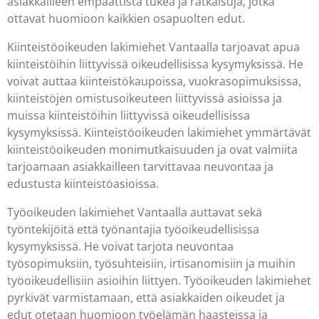
asiakkailleen empaattista tukea ja ratkaisuja, jotka
ottavat huomioon kaikkien osapuolten edut.
Kiinteistöoikeuden lakimiehet Vantaalla tarjoavat apua
kiinteistöihin liittyvissä oikeudellisissa kysymyksissä. He
voivat auttaa kiinteistökaupoissa, vuokrasopimuksissa,
kiinteistöjen omistusoikeuteen liittyvissä asioissa ja
muissa kiinteistöihin liittyvissä oikeudellisissa
kysymyksissä. Kiinteistöoikeuden lakimiehet ymmärtävät
kiinteistöoikeuden monimutkaisuuden ja ovat valmiita
tarjoamaan asiakkailleen tarvittavaa neuvontaa ja
edustusta kiinteistöasioissa.
Työoikeuden lakimiehet Vantaalla auttavat sekä
työntekijöitä että työnantajia työoikeudellisissa
kysymyksissä. He voivat tarjota neuvontaa
työsopimuksiin, työsuhteisiin, irtisanomisiin ja muihin
työoikeudellisiin asioihin liittyen. Työoikeuden lakimiehet
pyrkivät varmistamaan, että asiakkaiden oikeudet ja
edut otetaan huomioon työelämän haasteissa ja