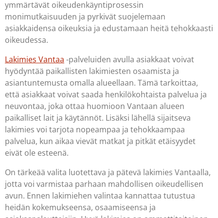
ymmärtävät oikeudenkäyntiprosessin
monimutkaisuuden ja pyrkivät suojelemaan
asiakkaidensa oikeuksia ja edustamaan heitä tehokkaasti
oikeudessa.
Lakimies Vantaa
-palveluiden avulla asiakkaat voivat
hyödyntää paikallisten lakimiesten osaamista ja
asiantuntemusta omalla alueellaan. Tämä tarkoittaa,
että asiakkaat voivat saada henkilökohtaista palvelua ja
neuvontaa, joka ottaa huomioon Vantaan alueen
paikalliset lait ja käytännöt. Lisäksi lähellä sijaitseva
lakimies voi tarjota nopeampaa ja tehokkaampaa
palvelua, kun aikaa vievät matkat ja pitkät etäisyydet
eivät ole esteenä.
On tärkeää valita luotettava ja pätevä lakimies Vantaalla,
jotta voi varmistaa parhaan mahdollisen oikeudellisen
avun. Ennen lakimiehen valintaa kannattaa tutustua
heidän kokemukseensa, osaamiseensa ja